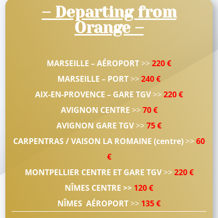
– Departing from
Orange –
MARSEILLE – AÉROPORT
>>
220 €
MARSEILLE – PORT
>>
240 €
AIX-EN-PROVENCE – GARE TGV
>>
220 €
AVIGNON CENTRE
>>
70 €
AVIGNON GARE TGV
>>
75 €
CARPENTRAS / VAISON LA ROMAINE (centre)
>>
60
€
MONTPELLIER CENTRE ET GARE TGV
>>
220 €
NÎMES CENTRE
>>
120 €
NÎMES AÉROPORT
>>
135 €