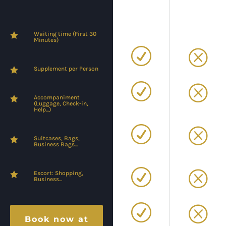
Waiting time (First 30

Minutes)
R
Q
Supplement per Person

R
Q
Accompaniment

(Luggage, Check-in,
Help...)
R
Q
Suitcases, Bags,

Business Bags...
R
Q
Escort: Shopping,

Business...
R
Q
Book now at