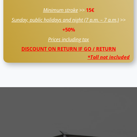
Minimum stroke
>>
1
5€
Sunday, public holidays and night (7 p.m. – 7 a.m.)
>>
+50%
Prices including tax
DISCOUNT ON RETURN IF GO / RETURN
*Toll not included